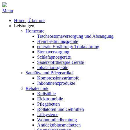
Menu
Home | Über uns
Leistungen
Homecare
Tracheostomaversorgung und Absaugung
Heimbeatmungsgeräte
enterale Ernährung/ Trinknahrung
Stomaversorgung
Schlafapnoegeräte
Sauerstofftherapie-Geräte
Inhalationsgeräte
Sanitäts- und Pflegeartikel
Kompressionsstrümpfe
Inkontinenzprodukte
Rehatechnik
Rollstühle
Elektromobile
Pflegebetten
Rollatoren und Gehhilfen
Liftsysteme
Wohnumfeldberatung
Antidekubitusmatratzen